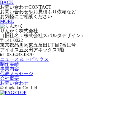
BACK
お問い合わせ
CONTACT
お問い合わせやお見積もり依頼など
お気軽にご相談ください
MORE
りんかく株式会社
（旧社名：株式会社スパルタデザイン）
〒141-0022
東京都品川区東五反田1丁目7番11号
アイオス五反田アネックス1階
tel. 03-6433-0370
ニュース & トピックス
制作実績
事業内容
代表メッセージ
会社概要
お問い合わせ
© ringkaku Co.,Ltd.