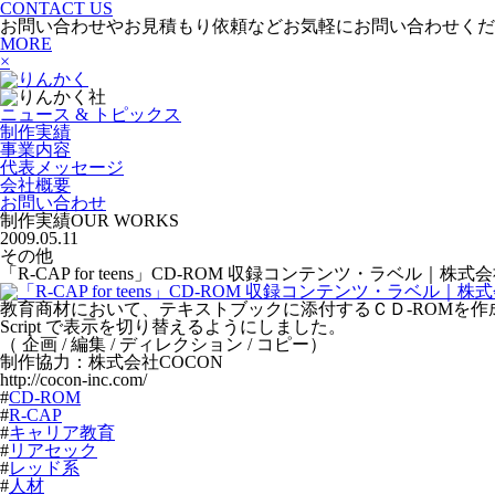
CONTACT US
お問い合わせやお見積もり依頼などお気軽にお問い合わせくだ
MORE
×
ニュース & トピックス
制作実績
事業内容
代表メッセージ
会社概要
お問い合わせ
制作実績
OUR WORKS
2009.05.11
その他
「R-CAP for teens」CD-ROM 収録コンテンツ・ラベル｜
教育商材において、テキストブックに添付するＣＤ-ROMを作
Script で表示を切り替えるようにしました。
（ 企画 / 編集 / ディレクション / コピー）
制作協力：株式会社COCON
http://cocon-inc.com/
#
CD-ROM
#
R-CAP
#
キャリア教育
#
リアセック
#
レッド系
#
人材