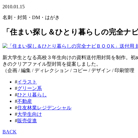
2010.01.15
名刺・封筒・DM・はがき
「住まい探し＆ひとり暮らしの完全ナビ
新大学生となる高校３年生向けの資料送付用封筒を制作。初
きのクリアファイル型封筒を提案しました。
（企画 / 編集 / ディレクション / コピー / デザイン / 印刷管理
#
イラスト
#
グリーン系
#
ひとり暮らし
#
不動産
#
住友林業レジデンシャル
#
大学生向け
#
販売促進
BACK