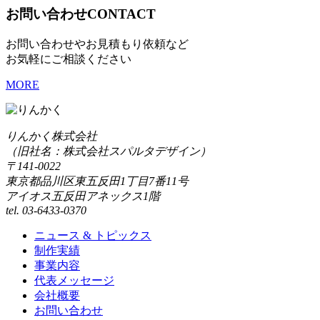
お問い合わせ
CONTACT
お問い合わせやお見積もり依頼など
お気軽にご相談ください
MORE
りんかく株式会社
（旧社名：株式会社スパルタデザイン）
〒141-0022
東京都品川区東五反田1丁目7番11号
アイオス五反田アネックス1階
tel. 03-6433-0370
ニュース & トピックス
制作実績
事業内容
代表メッセージ
会社概要
お問い合わせ