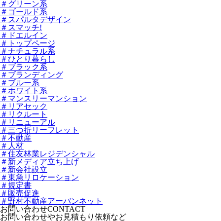
＃グリーン系
＃ゴールド系
＃スパルタデザイン
＃スマッチ!
＃ドエルイン
＃トップページ
＃ナチュラル系
＃ひとり暮らし
＃ブラック系
＃ブランディング
＃ブルー系
＃ホワイト系
＃マンスリーマンション
＃リアセック
＃リクルート
＃リニューアル
＃三つ折リーフレット
＃不動産
＃人材
＃住友林業レジデンシャル
＃新メディア立ち上げ
＃新会社設立
＃東急リロケーション
＃規定書
＃販売促進
＃野村不動産アーバンネット
お問い合わせ
CONTACT
お問い合わせやお見積もり依頼など