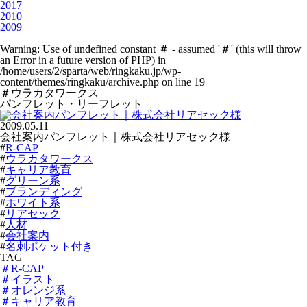
2017
2010
2009
Warning
: Use of undefined constant ＃ - assumed '＃' (this will throw
an Error in a future version of PHP) in
/home/users/2/sparta/web/ringkaku.jp/wp-
content/themes/ringkaku/archive.php
on line
19
＃ウラカタワークス
パンフレット・リーフレット
2009.05.11
会社案内パンフレット｜株式会社リアセック様
#
R-CAP
#
ウラカタワークス
#
キャリア教育
#
グリーン系
#
ブランディング
#
ホワイト系
#
リアセック
#
人材
#
会社案内
#
名刺ポケット付き
TAG
＃R-CAP
＃イラスト
＃オレンジ系
＃キャリア教育