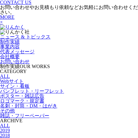
CONTACT US
お問い合わせやお見積もり依頼などお気軽にお問い合わせくだ
さい。
MORE
×
ニュース & トピックス
制作実績
事業内容
代表メッセージ
会社概要
お問い合わせ
制作実績
OUR WORKS
CATEGORY
ALL
Webサイト
サイン・看板
パンフレット・リーフレット
ポスター・雑誌広告
ロゴマーク・規定書
名刺・封筒・DM・はがき
その他
雑誌・フリーペーパー
ARCHIVE
ALL
2019
2018