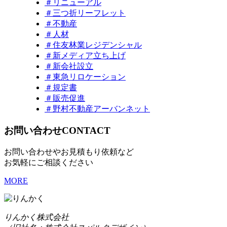
＃リニューアル
＃三つ折リーフレット
＃不動産
＃人材
＃住友林業レジデンシャル
＃新メディア立ち上げ
＃新会社設立
＃東急リロケーション
＃規定書
＃販売促進
＃野村不動産アーバンネット
お問い合わせ
CONTACT
お問い合わせやお見積もり依頼など
お気軽にご相談ください
MORE
りんかく株式会社