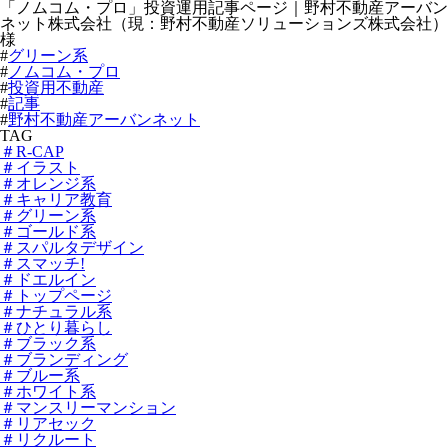
「ノムコム・プロ」投資運用記事ページ｜野村不動産アーバン
ネット株式会社（現：野村不動産ソリューションズ株式会社）
様
#
グリーン系
#
ノムコム・プロ
#
投資用不動産
#
記事
#
野村不動産アーバンネット
TAG
＃R-CAP
＃イラスト
＃オレンジ系
＃キャリア教育
＃グリーン系
＃ゴールド系
＃スパルタデザイン
＃スマッチ!
＃ドエルイン
＃トップページ
＃ナチュラル系
＃ひとり暮らし
＃ブラック系
＃ブランディング
＃ブルー系
＃ホワイト系
＃マンスリーマンション
＃リアセック
＃リクルート