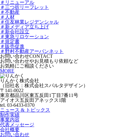
＃リニューアル
＃三つ折リーフレット
＃不動産
＃人材
＃住友林業レジデンシャル
＃新メディア立ち上げ
＃新会社設立
＃東急リロケーション
＃規定書
＃販売促進
＃野村不動産アーバンネット
お問い合わせ
CONTACT
お問い合わせやお見積もり依頼など
お気軽にご相談ください
MORE
りんかく株式会社
（旧社名：株式会社スパルタデザイン）
〒141-0022
東京都品川区東五反田1丁目7番11号
アイオス五反田アネックス1階
tel. 03-6433-0370
ニュース & トピックス
制作実績
事業内容
代表メッセージ
会社概要
お問い合わせ