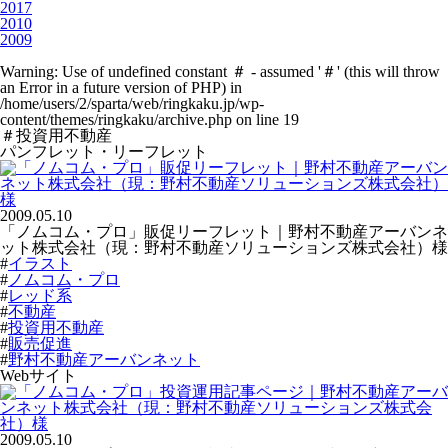
2017
2010
2009
Warning
: Use of undefined constant ＃ - assumed '＃' (this will throw
an Error in a future version of PHP) in
/home/users/2/sparta/web/ringkaku.jp/wp-
content/themes/ringkaku/archive.php
on line
19
＃投資用不動産
パンフレット・リーフレット
2009.05.10
「ノムコム・プロ」販促リーフレット｜野村不動産アーバンネ
ット株式会社（現：野村不動産ソリューションズ株式会社）様
#
イラスト
#
ノムコム・プロ
#
レッド系
#
不動産
#
投資用不動産
#
販売促進
#
野村不動産アーバンネット
Webサイト
2009.05.10