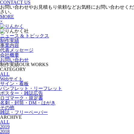
CONTACT US
お問い合わせやお見積もり依頼などお気軽にお問い合わせくだ
さい。
MORE
×
ニュース & トピックス
制作実績
事業内容
代表メッセージ
会社概要
お問い合わせ
制作実績
OUR WORKS
CATEGORY
ALL
Webサイト
サイン・看板
パンフレット・リーフレット
ポスター・雑誌広告
ロゴマーク・規定書
名刺・封筒・DM・はがき
その他
雑誌・フリーペーパー
ARCHIVE
ALL
2019
2018