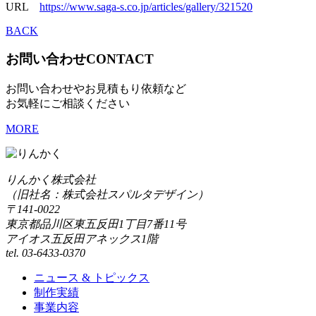
URL
https://www.saga-s.co.jp/articles/gallery/321520
BACK
お問い合わせ
CONTACT
お問い合わせやお見積もり依頼など
お気軽にご相談ください
MORE
りんかく株式会社
（旧社名：株式会社スパルタデザイン）
〒141-0022
東京都品川区東五反田1丁目7番11号
アイオス五反田アネックス1階
tel. 03-6433-0370
ニュース & トピックス
制作実績
事業内容