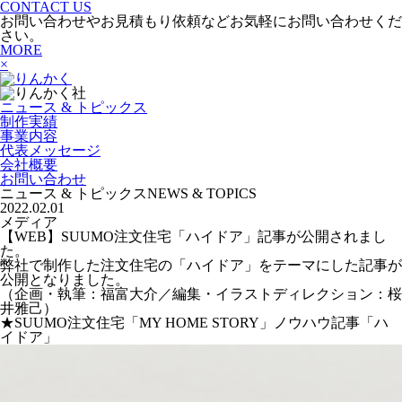
CONTACT US
お問い合わせやお見積もり依頼などお気軽にお問い合わせくだ
さい。
MORE
×
ニュース & トピックス
制作実績
事業内容
代表メッセージ
会社概要
お問い合わせ
ニュース & トピックス
NEWS & TOPICS
2022.02.01
メディア
【WEB】SUUMO注文住宅「ハイドア」記事が公開されまし
た。
弊社で制作した注文住宅の「ハイドア」をテーマにした記事が
公開となりました。
（企画・執筆：福富大介／編集・イラストディレクション：桜
井雅己）
★SUUMO注文住宅「MY HOME STORY」ノウハウ記事「ハ
イドア」