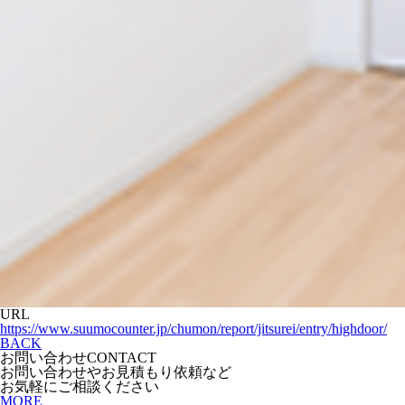
URL
https://www.suumocounter.jp/chumon/report/jitsurei/entry/highdoor/
BACK
お問い合わせ
CONTACT
お問い合わせやお見積もり依頼など
お気軽にご相談ください
MORE