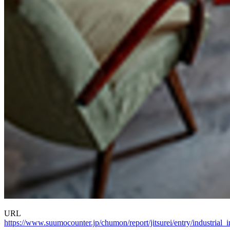
URL
https://www.suumocounter.jp/chumon/report/jitsurei/entry/industrial_in