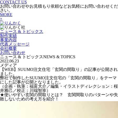
CONTACT US
お問い合わせやお見積もり依頼などお気軽にお問い合わせくだ
さい。
MORE
×
ニュース & トピックス
制作実績
事業内容
代表メッセージ
会社概要
お問い合わせ
ニュース & トピックス
NEWS & TOPICS
2022.06.23
メディア
【WEB】SUUMO注文住宅「玄関の間取り」の記事が公開され
ました。
弊社で制作したSUUMO注文住宅の「玄関の間取り」をテーマ
にした記事が公開となりました。
（企画・執筆：福富大介／編集・イラストディレクション：桜
井雅己／校正：川端智幸）
★使いやすい玄関の間取りとは？ 玄関間取りのパターンや失
敗しないための考え方を紹介！