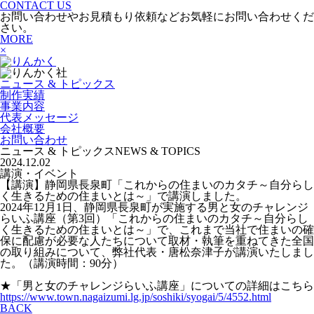
CONTACT US
お問い合わせやお見積もり依頼などお気軽にお問い合わせくだ
さい。
MORE
×
ニュース & トピックス
制作実績
事業内容
代表メッセージ
会社概要
お問い合わせ
ニュース & トピックス
NEWS & TOPICS
2024.12.02
講演・イベント
【講演】静岡県長泉町「これからの住まいのカタチ～自分らし
く生きるための住まいとは～」で講演しました。
2024年12月1日、静岡県長泉町が実施する男と女のチャレンジ
らいふ講座（第3回）「これからの住まいのカタチ～自分らし
く生きるための住まいとは～」で、これまで当社で住まいの確
保に配慮が必要な人たちについて取材・執筆を重ねてきた全国
の取り組みについて、弊社代表・唐松奈津子が講演いたしまし
た。（講演時間：90分）
★「男と女のチャレンジらいふ講座」についての詳細はこちら
https://www.town.nagaizumi.lg.jp/soshiki/syogai/5/4552.html
BACK