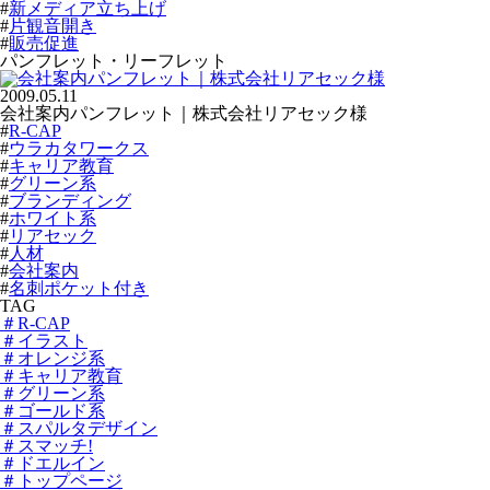
#
新メディア立ち上げ
#
片観音開き
#
販売促進
パンフレット・リーフレット
2009.05.11
会社案内パンフレット｜株式会社リアセック様
#
R-CAP
#
ウラカタワークス
#
キャリア教育
#
グリーン系
#
ブランディング
#
ホワイト系
#
リアセック
#
人材
#
会社案内
#
名刺ポケット付き
TAG
＃R-CAP
＃イラスト
＃オレンジ系
＃キャリア教育
＃グリーン系
＃ゴールド系
＃スパルタデザイン
＃スマッチ!
＃ドエルイン
＃トップページ