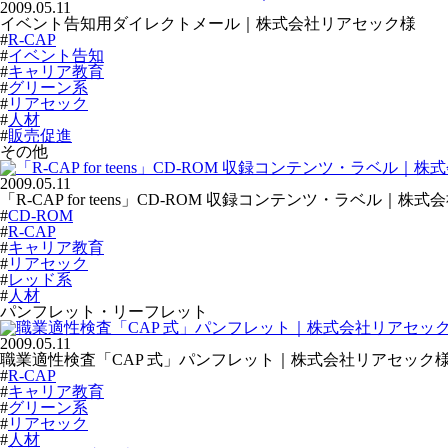
2009.05.11
イベント告知用ダイレクトメール｜株式会社リアセック様
#
R-CAP
#
イベント告知
#
キャリア教育
#
グリーン系
#
リアセック
#
人材
#
販売促進
その他
2009.05.11
「R-CAP for teens」CD-ROM 収録コンテンツ・ラベル｜
#
CD-ROM
#
R-CAP
#
キャリア教育
#
リアセック
#
レッド系
#
人材
パンフレット・リーフレット
2009.05.11
職業適性検査「CAP 式」パンフレット｜株式会社リアセック
#
R-CAP
#
キャリア教育
#
グリーン系
#
リアセック
#
人材