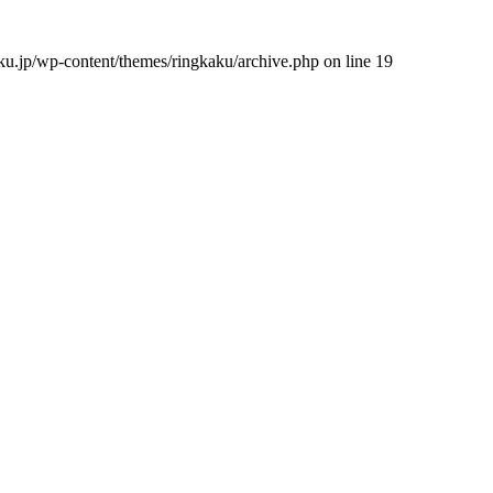
ku.jp/wp-content/themes/ringkaku/archive.php
on line
19