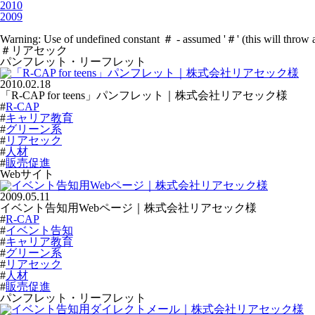
2010
2009
Warning
: Use of undefined constant ＃ - assumed '＃' (this will throw 
＃リアセック
パンフレット・リーフレット
2010.02.18
「R-CAP for teens」パンフレット｜株式会社リアセック様
#
R-CAP
#
キャリア教育
#
グリーン系
#
リアセック
#
人材
#
販売促進
Webサイト
2009.05.11
イベント告知用Webページ｜株式会社リアセック様
#
R-CAP
#
イベント告知
#
キャリア教育
#
グリーン系
#
リアセック
#
人材
#
販売促進
パンフレット・リーフレット