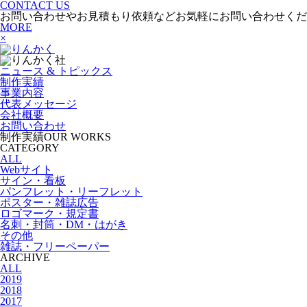
CONTACT US
お問い合わせやお見積もり依頼などお気軽にお問い合わせくだ
MORE
×
ニュース & トピックス
制作実績
事業内容
代表メッセージ
会社概要
お問い合わせ
制作実績
OUR WORKS
CATEGORY
ALL
Webサイト
サイン・看板
パンフレット・リーフレット
ポスター・雑誌広告
ロゴマーク・規定書
名刺・封筒・DM・はがき
その他
雑誌・フリーペーパー
ARCHIVE
ALL
2019
2018
2017