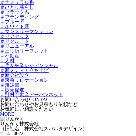
＃ナチュラル系
＃ひとり暮らし
＃ブラック系
＃ブランディング
＃ブルー系
＃ホワイト系
＃マンスリーマンション
＃リアセック
＃リクルート
＃リニューアル
＃三つ折リーフレット
＃不動産
＃人材
＃住友林業レジデンシャル
＃新メディア立ち上げ
＃新会社設立
＃東急リロケーション
＃規定書
＃販売促進
＃野村不動産アーバンネット
お問い合わせ
CONTACT
お問い合わせやお見積もり依頼など
お気軽にご相談ください
MORE
りんかく株式会社
（旧社名：株式会社スパルタデザイン）
〒141-0022