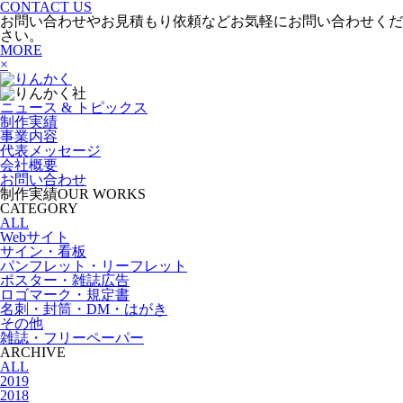
CONTACT US
お問い合わせやお見積もり依頼などお気軽にお問い合わせくだ
さい。
MORE
×
ニュース & トピックス
制作実績
事業内容
代表メッセージ
会社概要
お問い合わせ
制作実績
OUR WORKS
CATEGORY
ALL
Webサイト
サイン・看板
パンフレット・リーフレット
ポスター・雑誌広告
ロゴマーク・規定書
名刺・封筒・DM・はがき
その他
雑誌・フリーペーパー
ARCHIVE
ALL
2019
2018