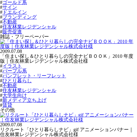
#
ゴールド系
#
サイン
#
ドエルイン
#
ブランディング
#
不動産
#
住友林業レジデンシャル
#
販売促進
雑誌・フリーペーパー
2009.07.08
「住まい探し＆ひとり暮らしの完全ナビＢＯＯＫ」2010 年度
版｜住友林業レジデンシャル株式会社様
#
イラスト
#
パープル系
#
パンフレット・リーフレット
#
ひとり暮らし
#
不動産
#
住友林業レジデンシャル
#
大学生向け
#
新メディア立ち上げ
#
賃貸
その他
2009.07.08
リクルート「ひとり暮らしナビ」gif アニメーションバナー｜
住友林業レジデンシャル株式会社様