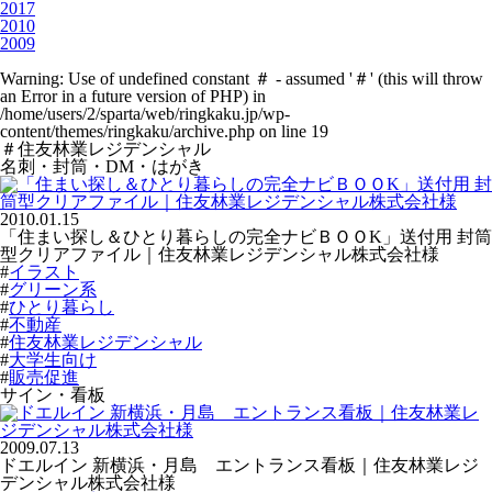
2017
2010
2009
Warning
: Use of undefined constant ＃ - assumed '＃' (this will throw
an Error in a future version of PHP) in
/home/users/2/sparta/web/ringkaku.jp/wp-
content/themes/ringkaku/archive.php
on line
19
＃住友林業レジデンシャル
名刺・封筒・DM・はがき
2010.01.15
「住まい探し＆ひとり暮らしの完全ナビＢＯＯK」送付用 封筒
型クリアファイル｜住友林業レジデンシャル株式会社様
#
イラスト
#
グリーン系
#
ひとり暮らし
#
不動産
#
住友林業レジデンシャル
#
大学生向け
#
販売促進
サイン・看板
2009.07.13
ドエルイン 新横浜・月島 エントランス看板｜住友林業レジ
デンシャル株式会社様