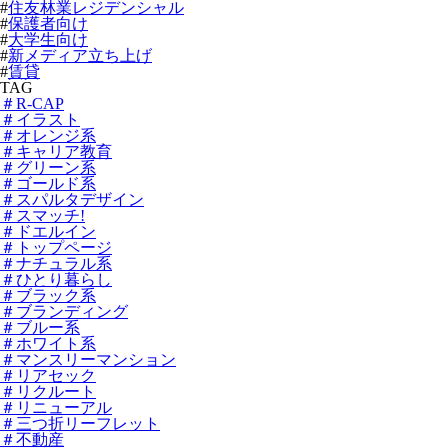
#
住友林業レジデンシャル
#
保護者向け
#
大学生向け
#
新メディア立ち上げ
#
賃貸
TAG
＃R-CAP
＃イラスト
＃オレンジ系
＃キャリア教育
＃グリーン系
＃ゴールド系
＃スパルタデザイン
＃スマッチ!
＃ドエルイン
＃トップページ
＃ナチュラル系
＃ひとり暮らし
＃ブラック系
＃ブランディング
＃ブルー系
＃ホワイト系
＃マンスリーマンション
＃リアセック
＃リクルート
＃リニューアル
＃三つ折リーフレット
＃不動産