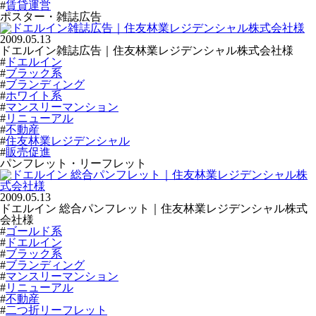
#
賃貸運営
ポスター・雑誌広告
2009.05.13
ドエルイン雑誌広告｜住友林業レジデンシャル株式会社様
#
ドエルイン
#
ブラック系
#
ブランディング
#
ホワイト系
#
マンスリーマンション
#
リニューアル
#
不動産
#
住友林業レジデンシャル
#
販売促進
パンフレット・リーフレット
2009.05.13
ドエルイン 総合パンフレット｜住友林業レジデンシャル株式
会社様
#
ゴールド系
#
ドエルイン
#
ブラック系
#
ブランディング
#
マンスリーマンション
#
リニューアル
#
不動産
#
二つ折リーフレット