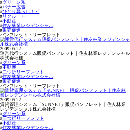
#
グリーン系
#
バナー広告
#
ひとり暮らしナビ
#
リクルート
#
不動産
#
住友林業レジデンシャル
#
販売促進
パンフレット・リーフレット
2009.05.22
運営代行システム販促パンフレット｜住友林業レジデンシャル
株式会社様
#
グリーン系
#
不動産
#
二つ折リーフレット
#
住友林業レジデンシャル
#
販売促進
パンフレット・リーフレット
2009.05.22
賃貸管理システム「SUNNET」販促パンフレット｜住友林業
レジデンシャル株式会社様
#
グリーン系
#
三つ折リーフレット
#
不動産
#
住友林業レジデンシャル