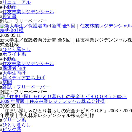
#
リニューアル
#
不動産
#
住友林業レジデンシャル
#
規定書
雑誌・フリーペーパー
2009.05.11
新大学生／保護者向け新聞 全5 回｜住友林業レジデンシャル株
式会社様
#
ひとり暮らし
#
ホワイト系
#
不動産
#
住友林業レジデンシャル
#
保護者向け
#
大学生向け
#
新メディア立ち上げ
#
新聞
#
雑誌・フリーペーパー
雑誌・フリーペーパー
2009.05.11
「住まい探し＆ひとり暮らしの完全ナビＢＯＯＫ」2008・2009
年度版｜住友林業レジデンシャル株式会社様
#
グリーン系
#
ひとり暮らし
#
ピンク系