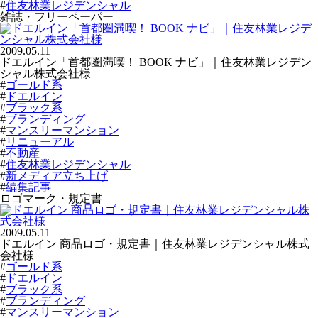
#
住友林業レジデンシャル
雑誌・フリーペーパー
2009.05.11
ドエルイン「首都圏満喫！ BOOK ナビ」｜住友林業レジデン
シャル株式会社様
#
ゴールド系
#
ドエルイン
#
ブラック系
#
ブランディング
#
マンスリーマンション
#
リニューアル
#
不動産
#
住友林業レジデンシャル
#
新メディア立ち上げ
#
編集記事
ロゴマーク・規定書
2009.05.11
ドエルイン 商品ロゴ・規定書｜住友林業レジデンシャル株式
会社様
#
ゴールド系
#
ドエルイン
#
ブラック系
#
ブランディング
#
マンスリーマンション