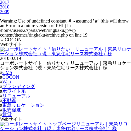
2017
2010
2009
Warning
: Use of undefined constant ＃ - assumed '＃' (this will throw
an Error in a future version of PHP) in
/home/users/2/sparta/web/ringkaku.jp/wp-
content/themes/ringkaku/archive.php
on line
19
＃COCON
Webサイト
2010.02.19
コーポレートサイト「借りたい」リニューアル｜東急リロケー
ション株式会社（現：東急住宅リース株式会社）様
#
CMS
#
COCON
#
Web
#
ブランディング
#
ホワイト系
#
リニューアル
#
不動産
#
東急リロケーション
#
販売促進
#
賃貸
Webサイト