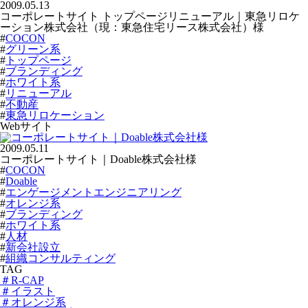
2009.05.13
コーポレートサイト トップページリニューアル｜東急リロケ
ーション株式会社（現：東急住宅リース株式会社）様
#
COCON
#
グリーン系
#
トップページ
#
ブランディング
#
ホワイト系
#
リニューアル
#
不動産
#
東急リロケーション
Webサイト
2009.05.11
コーポレートサイト｜Doable株式会社様
#
COCON
#
Doable
#
エンゲージメントエンジニアリング
#
オレンジ系
#
ブランディング
#
ホワイト系
#
人材
#
新会社設立
#
組織コンサルティング
TAG
＃R-CAP
＃イラスト
＃オレンジ系