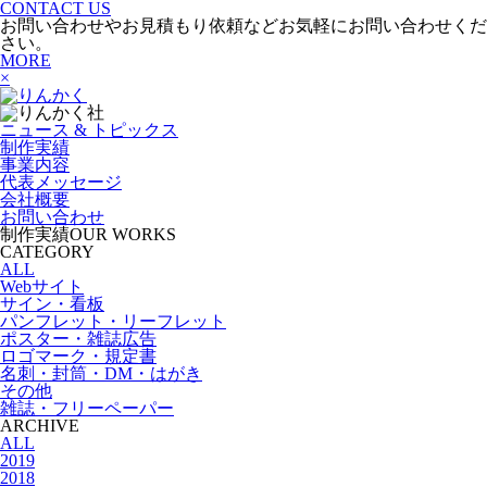
CONTACT US
お問い合わせやお見積もり依頼などお気軽にお問い合わせくだ
さい。
MORE
×
ニュース & トピックス
制作実績
事業内容
代表メッセージ
会社概要
お問い合わせ
制作実績
OUR WORKS
CATEGORY
ALL
Webサイト
サイン・看板
パンフレット・リーフレット
ポスター・雑誌広告
ロゴマーク・規定書
名刺・封筒・DM・はがき
その他
雑誌・フリーペーパー
ARCHIVE
ALL
2019
2018