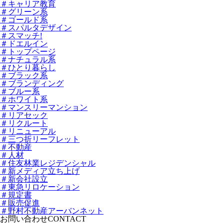
＃キャリア教育
＃グリーン系
＃ゴールド系
＃スパルタデザイン
＃スマッチ!
＃ドエルイン
＃トップページ
＃ナチュラル系
＃ひとり暮らし
＃ブラック系
＃ブランディング
＃ブルー系
＃ホワイト系
＃マンスリーマンション
＃リアセック
＃リクルート
＃リニューアル
＃三つ折リーフレット
＃不動産
＃人材
＃住友林業レジデンシャル
＃新メディア立ち上げ
＃新会社設立
＃東急リロケーション
＃規定書
＃販売促進
＃野村不動産アーバンネット
お問い合わせ
CONTACT