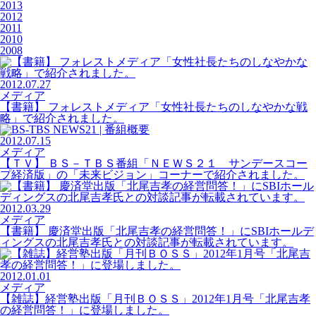
2013
2012
2011
2010
2008
2012.07.27
メディア
【書籍】 フォレストメディア「女性社長たちのしなやかな戦
略」で紹介されました。
2012.07.15
メディア
【ＴＶ】 ＢＳ－ＴＢＳ番組「ＮＥＷＳ２１ サンデースコー
プ経済版」の「未来ビジョン」コーナーで紹介されました。
2012.03.29
メディア
【書籍】 慶済堂出版「北尾吉孝の経営問答！」にSBIホールデ
ィングスの北尾吉孝氏との対談記事が転載されています。
2012.01.01
メディア
【雑誌】経営塾出版「月刊ＢＯＳＳ」2012年1月号「北尾吉孝
の経営問答！」に登場しました。