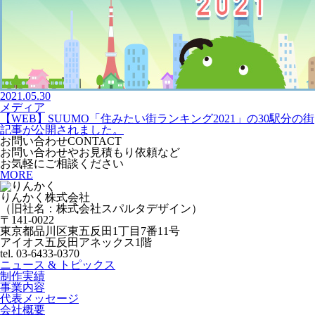
2021.05.30
メディア
【WEB】SUUMO「住みたい街ランキング2021」の30駅分の街
記事が公開されました。
お問い合わせ
CONTACT
お問い合わせやお見積もり依頼など
お気軽にご相談ください
MORE
りんかく株式会社
（旧社名：株式会社スパルタデザイン）
〒141-0022
東京都品川区東五反田1丁目7番11号
アイオス五反田アネックス1階
tel. 03-6433-0370
ニュース & トピックス
制作実績
事業内容
代表メッセージ
会社概要